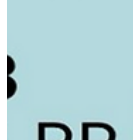
jornada, liderada por Daibel Muiño, gerente de proyectos
de SUMA Impacto, se presentó el sistema de monitoreo
de egresados y los principales resultados del piloto. El
taller combinó análisis de datos, uso de dashboards y
ejercicios aplicados, promoviendo una reflexión sobre
cómo mejorar la vinculación con egresados y fortalecer
estrategias educativas basadas en evidenci