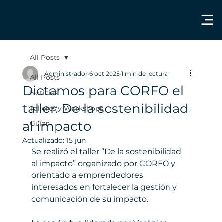
All Posts
Administrador
6 oct 2025
1 min de lectura
All Posts
Dictamos para CORFO el
Noticias
taller: De la sostenibilidad
Talleres y Workshops
al impacto
Guías
Actualizado:
15 jun
Se realizó el taller “De la sostenibilidad 
al impacto” organizado por CORFO y 
orientado a emprendedores 
interesados en fortalecer la gestión y 
comunicación de su impacto.