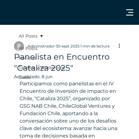
All Posts
Administrador
30 sept 2025
1 min de lectura
All Posts
Panelista en Encuentro
Noticias
"Cataliza 2025"
Talleres y Workshops
Actualizado:
8 jun
Guías
Participamos como panelistas en el IV 
Encuentro de Inversión de Impacto en 
Chile, “Cataliza 2025”, organizado por 
GSG NAB Chile, ChileGlobal Ventures y 
Fundación Chile, aportando a la 
conversación sobre uno de los desafíos 
clave del ecosistema: avanzar hacia una 
toma de decisiones basada en 