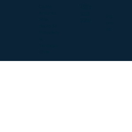
mos:
Carlos
+56 9
Antúnez
9318
Síg
2616,
9580
uen
depto 32,
os:
Providenc
ia,
Santiago,
Chile.​​​