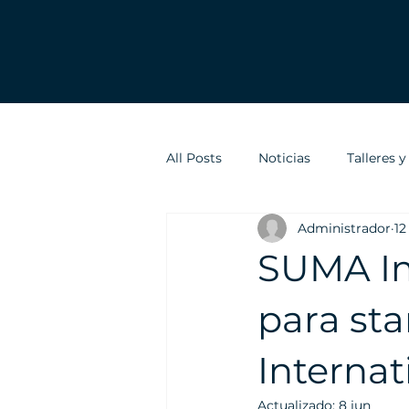
All Posts
Noticias
Talleres 
Administrador
12
SUMA Im
para st
Internat
Actualizado:
8 jun