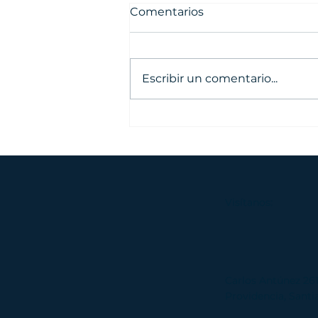
Comentarios
Escribir un comentario...
Taller de directores
COMEDUC: del dato a la
decisión en el
seguimiento de egresados
Visítanos:
Carlos Antúnez 261
Providencia, Santiago