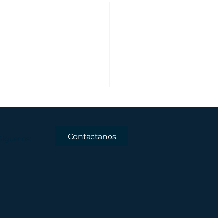
inar para Mentores
Impacto
Contactanos
Síguenos: