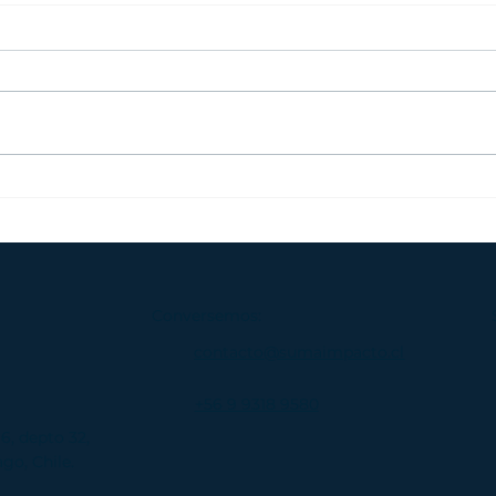
Participamos en el
Web
Encuentro de Comunidad
de 
de Práctica en habilidades
socioemocionales
Conversemos:
contacto@sumaimpacto.cl​​
+56 9 9318 9580
6, depto 32,
, Chile.​​​