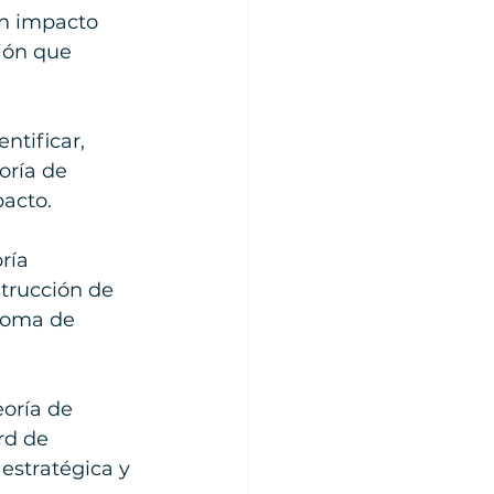
n impacto 
ión que 
ntificar, 
ría de 
pacto.
ría 
trucción de 
toma de 
oría de 
rd de 
estratégica y 