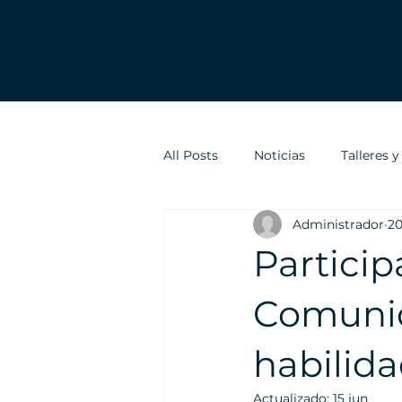
All Posts
Noticias
Talleres 
Administrador
20
Partici
Comunid
habilid
Actualizado:
15 jun