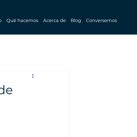
o
Qué hacemos
Acerca de
Blog
Conversemos
de