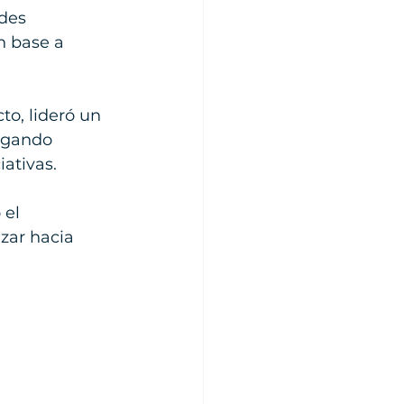
des 
n base a 
o, lideró un 
egando 
ativas. 
el 
zar hacia 