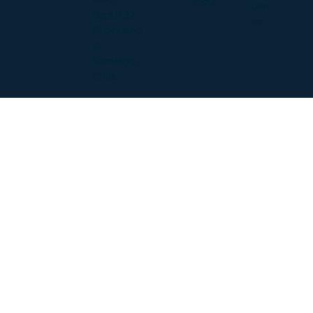
Antúnez
9318
Síg
2616,
9580
uen
depto 32,
os:
Providenc
ia,
Santiago,
Chile.​​​