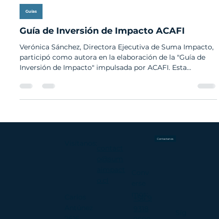
14 sept 2020
1 min de lectura
Guías
Guía de Inversión de Impacto ACAFI
Verónica Sánchez, Directora Ejecutiva de Suma Impacto,
participó como autora en la elaboración de la "Guía de
Inversión de Impacto" impulsada por ACAFI. Esta
iniciativa que busca fortalecer el desarrollo de este
mercado en Chile, promoviendo mejores prácticas y una
mayor claridad conceptual para inversionistas y actores
del ecosistema. Este esfuerzo contribuye a consolidar un
lenguaje común y a avanzar hacia la toma de decisiones
más informada, donde la medición y gestión del
Contactanos
Visítanos:
contact
o@sum
aimpact
Conv
o.cl​​
erse
mos:
Carlos
+56 9