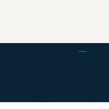
Contactanos
Visítanos:
contact
o@sum
aimpact
Conv
o.cl​​
erse
mos:
Carlos
+56 9
Antúnez
9318
Síg
2616,
9580
uen
depto 32,
os:
Providenc
ia,